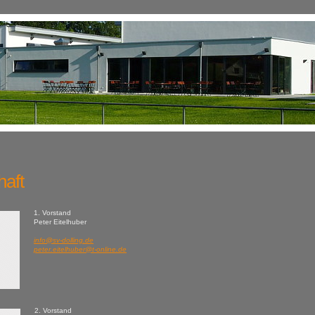
haft
1. Vorstand
Peter Eitelhuber
info@sv-dolling.de
peter.eitelhuber@t-online.de
2. Vorstand