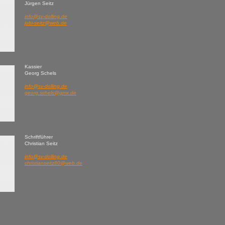
Jürgen Seitz
info@sv-dolling.de
jubi-seitz@web.de
Kassier
Georg Schels
info@sv-dolling.de
georg.schels@gmx.de
Schriftführer
Christian Seitz
info@sv-dolling.de
christianseitz80@web.de