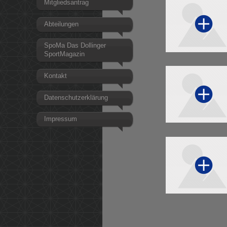
Mitgliedsantrag
Abteilungen
SpoMa Das Dollinger
SportMagazin
Kontakt
Datenschutzerklärung
Impressum