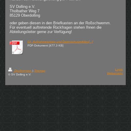
SV Dolling e.V.
Tholbather Weg 7
85129 Oberdolling
oder geben diesen in den Briefkasten an der Roßschwemm.
Für eventuell auftretende Rückfragen stehen Ihnen die
Abteilungsleiter gerne zur Verfügung!
02_Aufnahmeantrag und Datenschutzerkläru[...]
PDF-Dokument [477.3 KB]
Login
Druckversion
|
Sitemap
Webansicht
© SV Dolling e.V.